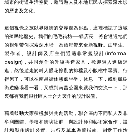
城市的街道生活空間，邀請遊人及本地居民去探索深水埗
的歷史及文化。
這個視覺之旅以界限街的交界處為起點，這裡標誌了這城
的殖民地歷史。我們的毛毛街坊──貓店長，將會透過牠們
的視角帶你探索深水埗，為旅程帶來全新視野。由學生、
製作者、設計師及店主們通過非常規設計(informal
design)，共同創作的升級再造家具，歡迎遊人進店逛
逛，然後遊走於叫人眼花撩亂的排檔及小販檔中尋寶。行
得累了，可以在南昌街休憩處坐坐，休息一下，或到楓樹
街遊樂場看一看，又或到南昌公園來跟我們交流一下，那
裏都有我們跟社區人士合力製作的設計裝置。
藉着鼓動大家積極參與共創活動，聯合區內不同私人及非
牟利團體、學校和街坊社群，與設計師和藝術家合作，設
計和製作設計裝置、步行及單車遊覽指南、創意工作坊