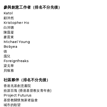
參與創意工作者（排名不分先後）
Katol
顧沛然
Kristopher Ho
白沛聰
陳靄凝
麥震東
Michael Young
Bobyea
德
靄兒
Foreignfreaks
梁戈華
貝臻雅
社區夥伴（排名不分先後）
香港兆基創意書院
拾源百塊 (香港基督教女青年會)
Project Futurus
基督教關懷無家者協會
城市的盼望