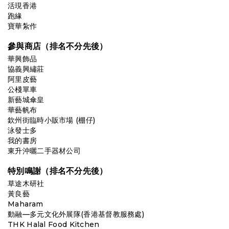
活現香港
跑緣
寶華紮作
參與商店（排名不分先後）
華興飾品
協義興繡莊
阿里皮藝
公棧單車
新藝城傘皇
華藝帆布
欽州街臨時小販市場 (棚仔)
泳發士多
我的書房
東升沖曬二手器材公司
特別鳴謝（排名不分先後）
草途木研社
黃良藝
Maharam
動融—多元文化外展隊(香港基督教服務處)
THK Halal Food Kitchen