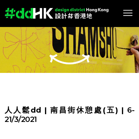
人人鬆dd
| 南昌街休憩處(五)
|
6-
21/3/2021