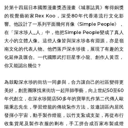
於第十四屆日本國際漫畫獎憑漫畫《城寨誌異》奪得銅獎
的視覺藝術家Rex Koo，深受80年代香港流行文化影
響。他設計了一系列平面幾何肖像《Simple People》，
在「深水埗人_人」中，他把Simple People變成了真人
大小的立體人像。這些人像皆與深水埗各有淵源，亦是嶺
南文化的代表人物。他們落戶深水埗後，展現了有趣的文
化延伸及匯合。一代國際武打巨星李小龍、創作人黃霑，
你又能認出幾位？
為鼓勵深水埗的街坊一同參與，合力讓自己的社區變得更
美好，創意團隊找來街坊一起拜師學藝，向上世紀50至60
年代創立，在深水埗開店50多年的寶華扎作第二代傳人歐
陽秉志先生，學習燈籠的傳統紥作方法，並邀請區內居民
發揮小宇宙，動手製作燈籠，以竹支紮成支架，再從布行
收集貨尾及製作衣服的剩布，手工拼合成百家布製成燈