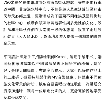
750米長的長條形城市公園南昌街休憩處，夾在兩條行車
道中間，貫穿深水埗中心，不但是遊人及生活於該區的市
民每天必經之道，更漸漸成為了匯聚不同種族及國籍街坊
的社區中心。啟發自該區兼具包容性與多元性的文化，設
計師和社區伙伴們在大南街一段的休憩處，設置了兩組設
計裝置《人人鬆dd》，為街坊及遊人提供一個相聚的實體
聊天室。
平面設計師兼手工招牌繪製師Katol，運用手繪形式，聯
同藝術家陳靄凝以中國書法呈現不同語言的標句，是問
好，是聊天開場白，亦是窩心提示。大家可以掃描作品上
的二維碼，觀看特別製作的MV音樂錄像，傾聽由不同種
族文化背景的街坊，以各自語言唱出地道歌曲，為溝通交
流添加趣味，讓每一位踏進公園的人，更舒適愉悅地享受
及感受此空間。