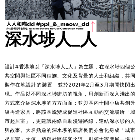
深水埗人_人
設計#香港地以「深水埗人_人」為主題，在深水埗四個公
共空間與社區不同種族、文化及背景的人士和組織，共同
製作在地設計的裝置，並於2021年2月至3月期間快閃出
現。作品以不同深水埗街坊的視角，用創新而深入淺出的
方式來介紹深水埗的方方面面；並與區內十間小店共創升
級再造家具，將該區蛻變成促進社區互動的交流場所「城
市起居室」，更建議兩條自助漫遊路線，連結深水埗的人
與故事。大名鼎鼎的深水埗的貓店長們亦會化身成「城市
起居室」大使，發揮社區好客之道，引領大家開展一場以