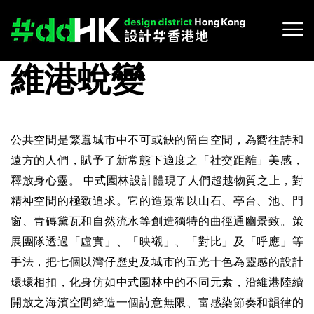
維港蛻變
公共空間是繁囂城市中不可或缺的留白空間，為嚮往詩和
遠方的人們，賦予了新常態下適度之「社交距離」美感，
釋放身心靈。 中式園林設計體現了人們超越物質之上，對
精神空間的極致追求。它的造景常以山石、亭台、池、門
窗、青磚黛瓦和自然流水等創造獨特的曲徑通幽景致。策
展團隊透過「虛實」、「映襯」、「對比」及「呼應」等
手法，把七個以灣仔歷史及城市的五光十色為靈感的設計
環環相扣，化身仿如中式園林中的不同元素，沿維港陸續
開放之海濱空間締造一個詩意無限、富感染節奏和韻律的