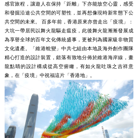
感官旅程，讓遊人在保持「距離」下亦能放空心靈，感受
和發掘沿途公共空間的可塑性，並再想像現時新常態下公
共空間的未來。 百多年前，香港原來亦曾走出「疫境」：
大坑一帶居民以舞火龍驅走瘟疫，此後舞火龍漸漸發展成
為享譽全球的百年文化傳統盛事，更被列為國家級非物質
文化遺產。「維港蛻變」中共七組由本地及海外創作團隊
精心打造的設計裝置，錯落有致地分佈於維港海岸線，畫
龍點睛的設計構成從高空俯瞰，有如火龍吐珠之吉祥意
象，在「疫境」中祝福這片「香港地」。